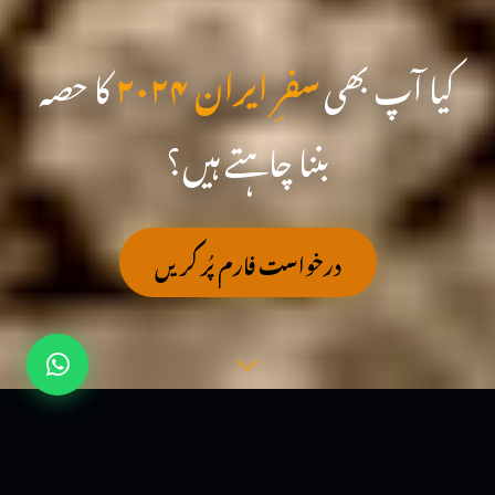
کیا آپ بھی
سفرِ ایران ۲۰۲۴
کا حصہ
بننا چاہتے ہیں؟
درخواست فارم پُر کریں