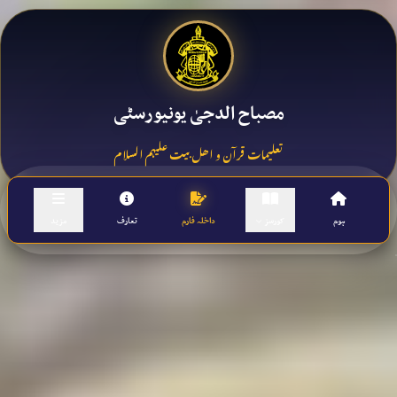
مصباح الدجیٰ یونیورسٹی
تعلیمات قرآن و اھل بیت علیہم السلام
ہوم
کورسز
داخلہ فارم
تعارف
مزید