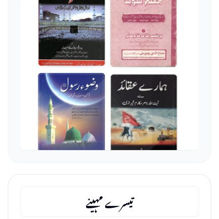
تیسرے مہینے