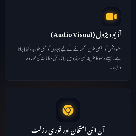
آڈیو ویژول (Audio Visual)
سٹوڈنٹس کو اچھی طرح سمجھانے کے لیے چیزوں کو عملی طور پر دکھایا جاتا
ہے۔ جیسے وضو کا طریقہ عملی ویڈیو میں، یا تاریخی مقامات کی تصاویر
وغیرہ۔
آن لائن امتحان اور فوری رزلٹ