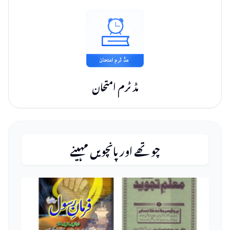
مڈ ٹرم امتحان
چوتھے اور پانچویں مہینے