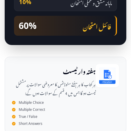
ماہانہ مشق و عملی امتحان
10%
فائنل امتحان
60%
ہفتہ وار ٹیسٹ
ہر کتاب کا ہر ہفتے سٹوڈنٹس کا معروضی سوالات پر مشتمل
ٹیسٹ ہو گا جس میں 4 قسم کے سوالات ہوں گے:
Multiple Choice
Multiple Correct
True / False
Short Answers