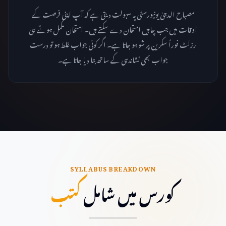
مصباح الدجیٰ یونیورسٹی یہ سہولت دیتی ہے کہ آپ اپنی فرصت کے
اوقات میں جب چاہیں امتحان دے سکتے ہیں۔ امتحان مکمل ہوتے ہی
رزلٹ فوراً سکرین پر شو ہو جاتا ہے۔ اگر کوئی جواب غلط ہو تو درست
جواب بھی نشاندہی کے ساتھ بتا دیا جاتا ہے۔
SYLLABUS BREAKDOWN
کورس میں شامل
کتب