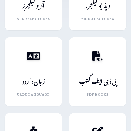
ویڈیو لیکچرز
آڈیو لیکچرز
AUDIO LECTURES
VIDEO LECTURES
پی ڈی ایف کتب
زبان: اردو
URDU LANGUAGE
PDF BOOKS