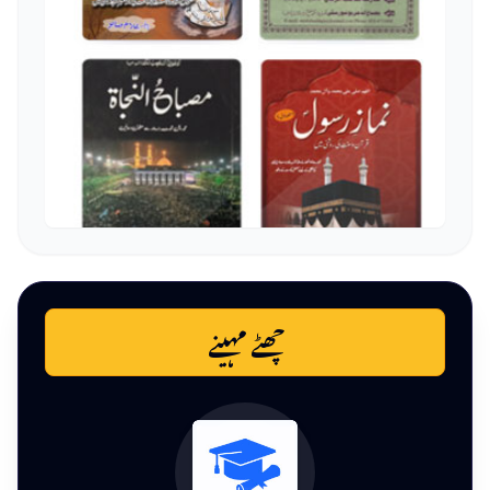
چھٹے مہینے