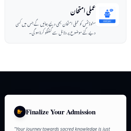
عملی امتحان
سٹوڈنٹس کو عملی امتحان بھی دئیے جائیں گے جس میں کسی
دیے گئے موضوع پر دلائل سے گفتگو کرنا ہو گی۔
Finalize Your Admission
"Your journey towards sacred knowledge is just