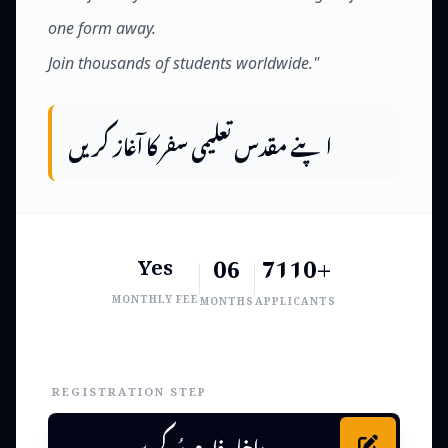
one form away.
Join thousands of students worldwide."
اپنے مقدس تعلیمی سفر کا آغاز کریں
06
7110+
Yes
MONTHLY FEE
MONTHS
APPLICANTS
REGISTRATION STEP
داخلہ فارم پُر کریں