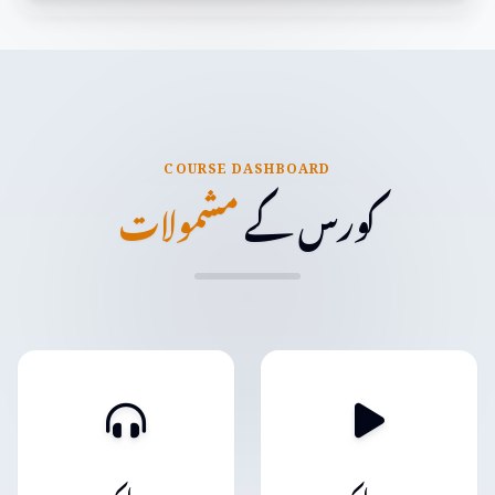
اس کتاب میں کل 12 درس ہیں اور ہر درس میں 5 احادیث۔
کتاب کے دوسرے حصّے میں مدحتِ اہل بیتؑ کے بارے میں عربی،
فارسی اور اردو شعراء کے اشعار کا تذکرہ کیا گیا ہے۔
COURSE DASHBOARD
کورس کے
مشمولات