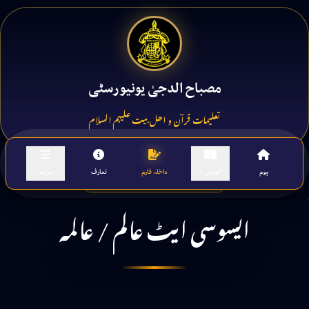
مصباح الدجیٰ یونیورسٹی
تعلیمات قرآن و اھل بیت علیہم السلام
ہوم
کورسز
داخلہ فارم
تعارف
مزید
MOST POPULAR COURSE
ایسوسی ایٹ عالم / عالمہ