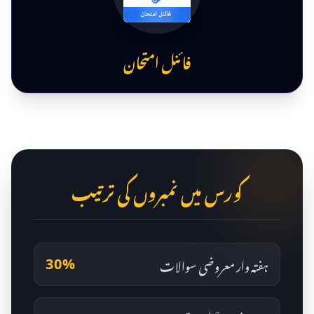
فائنل امتحان
کورس میں نمبروں کی ترتیب
ہفتہ وار معروضی سوالات
30%