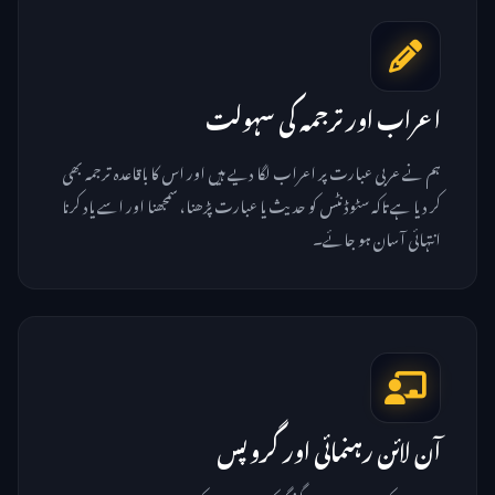
اعراب اور ترجمہ کی سہولت
ہم نے عربی عبارت پر اعراب لگا دیے ہیں اور اس کا باقاعدہ ترجمہ بھی
کر دیا ہے تاکہ سٹوڈنٹس کو حدیث یا عبارت پڑھنا، سمجھنا اور اسے یاد کرنا
انتہائی آسان ہو جائے۔
آن لائن رہنمائی اور گروپس