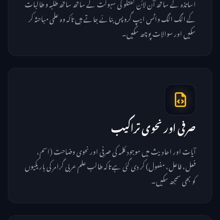
اساتذہ کے ساتھ آن لائن گفتگو کی سہولت کے ساتھ ساتھ طلبہ و طالبات
کے الگ الگ واٹس ایپ گروپس بنائے جاتے ہیں تاکہ وہ علمی مباحثہ کر
سکیں اور سوالات پوچھ سکیں۔
صرفی اور نحوی تراکیب
آیات اور احادیث میں موجود کلمہ کی صرفی اور نحوی وضاحت (اسم،
فعل، فاعل، مفعول) کر دی گئی ہے تاکہ طالب علم عربی گرامر کی باریکیوں
کو بھی سمجھ سکیں۔