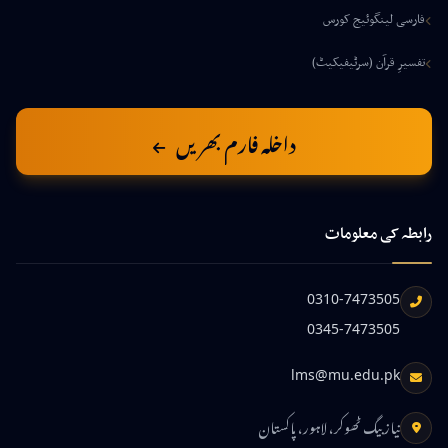
فارسی لینگوئیج کورس
تفسیرِ قرآن (سرٹیفیکیٹ)
داخلہ فارم بھریں
رابطہ کی معلومات
0310-7473505
0345-7473505
lms@mu.edu.pk
نیاز بیگ ٹھوکر، لاہور، پاکستان