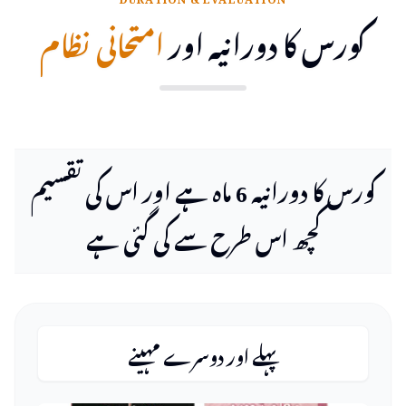
کورس کا دورانیہ اور
امتحانی نظام
کورس کا دورانیہ 6 ماہ ہے اور اس کی تقسیم
کچھ اس طرح سے کی گئی ہے
پہلے اور دوسرے مہینے