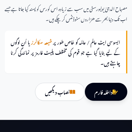
مصباح الدجیٰ یونیورسٹی میں سب سے زیادہ اس کورس کو پسند کیا جاتا ہے جسے
اب تک دنیا بھر سے ھزاروں سٹوڈنٹس کر چکے ہیں۔
ایسوسی ایٹ عالم / عالمہ کو خاص طور پر
شیعہ سکالرز
یا اُن لوگوں
کے لیے بنایا گیا ہے جو قوم کی مختلف پلیٹ فارمز پر نمائندگی کرنا
چاہتے ہیں۔
داخلہ فارم
نصاب دیکھیں