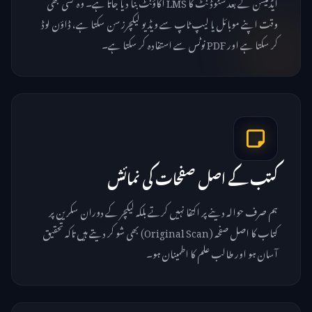
ایڈمیشن کے بعد سٹوڈنٹ کا LMS اکاؤنٹ بنا دیا جاتا ہے۔ وہ کسی بھی
وقت اپنے موبائل یا لیپ ٹاپ سے ویڈیو لیکچرز سن سکتا ہے، ڈاؤن لوڈ
کر سکتا ہے اور PDF نوٹس سے استفادہ کر سکتا ہے۔
کتب کے اصل صفحات کی نمائش
ہم صرف حوالہ دینے پر اکتفا نہیں کرتے بلکہ لیکچر کے دوران سکرین پر
کتاب کا اصل صفحہ (Original Scan) بھی شو کر دیتے ہیں تاکہ تحقیق
آسان ہو اور طالب علم کا اطمینان ہو۔