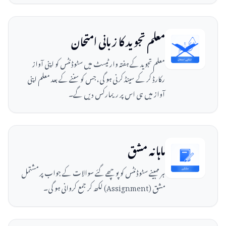
معلم تجوید کا زبانی امتحان
معلم تجوید کے ہفتہ وار ٹیسٹ میں سٹوڈنٹس کو اپنی آواز
رکارڈ کر کے سینڈ کرنی ہو گی، جس کو سننے کے بعد معلم اپنی
آواز میں ہی اس پر ریمارکس دیں گے۔
ماہانہ مشق
ہر مہینے سٹوڈنٹس کو پوچھے گئے سوالات کے جواب پر مشتمل
مشق (Assignment) لکھ کر جمع کروانی ہو گی۔