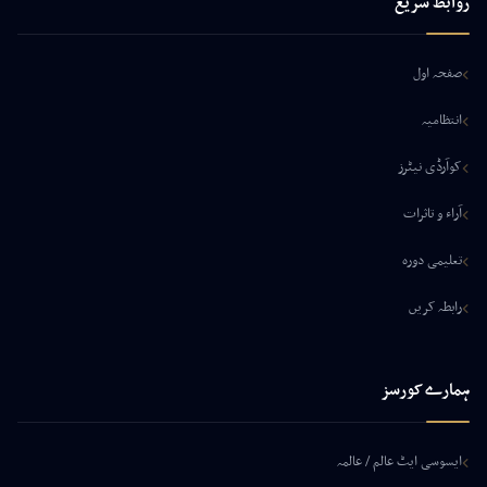
روابط سریع
صفحہ اول
انتظامیہ
کوآرڈی نیٹرز
آراء و تاثرات
تعلیمی دورہ
رابطہ کریں
ہمارے کورسز
ایسوسی ایٹ عالم / عالمہ