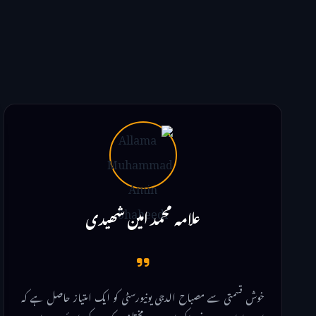
علامہ محمد امین شھیدی
خوش قسمتی سے مصباح الدجی یونیورسٹی کو ایک امتیاز حاصل ہے کہ