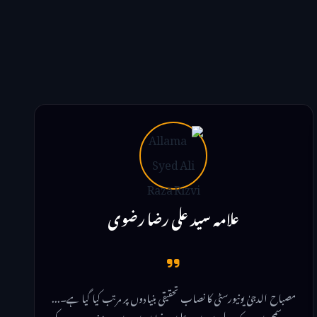
علامہ سید علی رضا رضوی
مصباح الدجیٰ یونیورسٹی کا نصاب تحقیقی بنیادوں پر مرتب کیا گیا ہے۔...