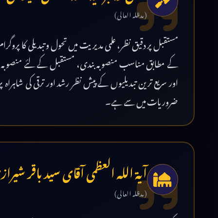
(مدظلہ العالی)
مستقبل پر دقیق نظر، علمی مدیریت میں تحول و تبدیلی کا پروگرا
کے مطابق مناسب منصوبہ بندی، مستقبل کے لئے منصوبہ ساز
اور سریع ترین تبدیلیوں کے پیش نظر رشد اور ترقی کی شاہراہ 
ضروریات میں سے ہے۔
آیۃ اللہ العظمی آقای سید باقر شیرا
(مدظلہ العالی)