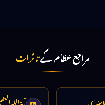
مراجع عظام کے
تاثرات
خامنہ ای
آیۃ اللہ الع