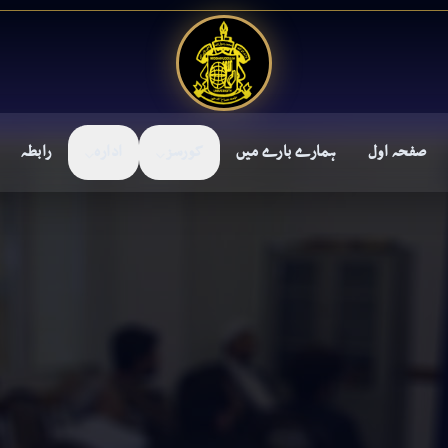
صفحہ اول
ہمارے بارے میں
کورسز
ادارہ
رابطہ