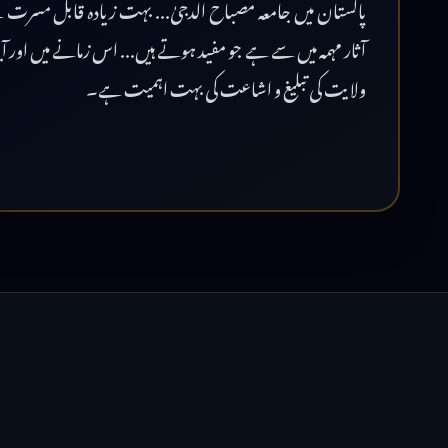
پاکستان میں جامعہ مصباح الدجیٰ... بہت زیادہ قابل مسرت ہے 
آثار مہمہ میں سے ہے جو مفید ہوتے ہیں... اس زمانے میں اور آی
ولایت کی تبلیغ و اشاعت کی بہت اہمیت ہے۔