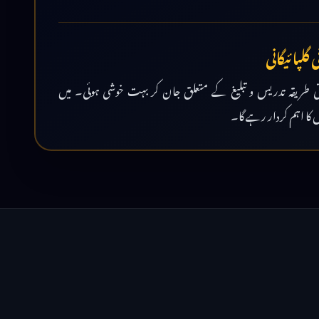
گلپائیگانی
ی طریقہ تدریس و تبلیغ کے متعلق جان کر بہت خوشی ہوئی۔ میں
 کا اہم کردار رہے گا۔