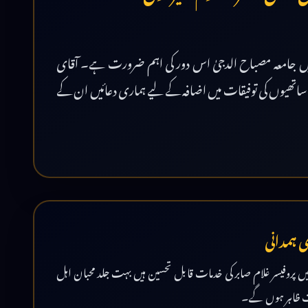
ام میں جامعہ مصباح الدجیٰ اس دور کی اہم ضرورت ہے۔ آقای
 ساتھیوں کی توفیقات میں اضافہ کے لیے ہماری دعائیں ان کے
ی ہمدانی
ں پروفیسر غلام صابر کی خدمات قابل تحسین ہیں بہت جلد محبان اہل
ات ظاہر ہوں گے۔