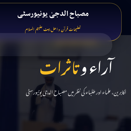
مصباح الدجیٰ یونیورسٹی
تعلیمات قرآن و اھل بیت علیہم السلام
TESTIMONIALS
آراء و
تاثرات
اکابرین، علماء اور طلباء کی نظر میں مصباح الدجیٰ یونیورسٹی