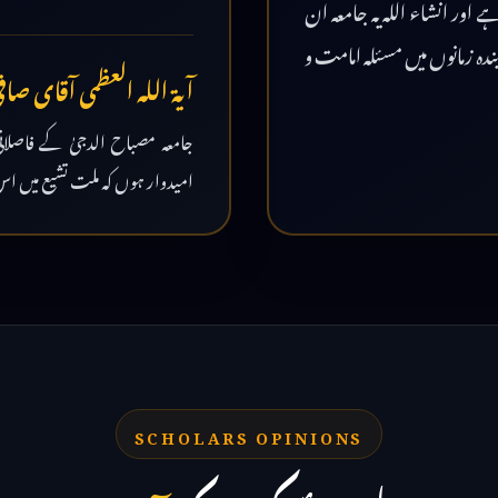
اور انشاء اللہ یہ جامعہ ان
ندہ زمانوں میں مسئلہ امامت و
آیۃ اللہ العظمی آقای صافی 
جامعہ مصباح الدجیٰ کے فاصلات
امیدوار ہوں کہ ملت تشیع میں اس
SCHOLARS OPINIONS