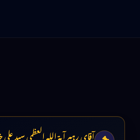
آقای رہبر آیۃ اللہ العظمی سید علی 