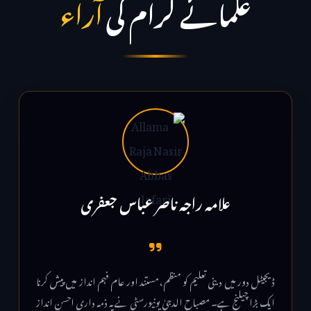
علمائے کرام کی
آراء
علامہ راجہ ناصر عباس جعفری
ڈیجیٹل دور میں دینی تعلیم کو منظم، مستند اور عام فہم انداز میں پیش کرنا
ایک بڑا چیلنج ہے۔ مصباح الدجیٰ یونیورسٹی نے یہ ذمہ داری احسن انداز