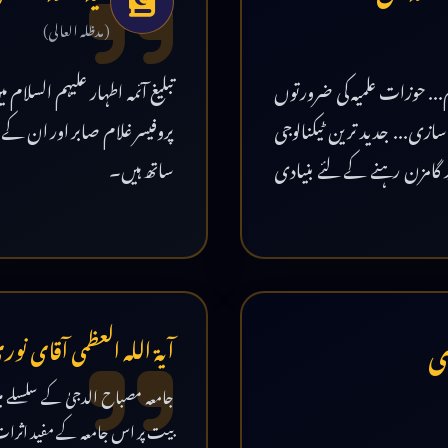
(مدظلہ العالی)
م... حوزات علمیہ کی ضرورتوں
تبلیغ آئمہ اطہار علیہم السل
ی... جدید ترین ٹیکنالوجی
پروفیسر غلام صابر اور ان کے
پر گامزن رہنے کے لئے بنیادی
ساتھ ہیں۔
زی
آیۃ اللہ العظمی آقای نور
جامعہ مصباح الدجیٰ کے سلسلے می
بیت پر اس جامعہ کے مفید اثر