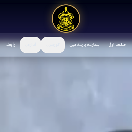
صفحہ اول
ہمارے بارے میں
کورسز
ادارہ
رابطہ