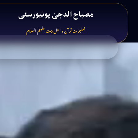
مصباح الدجیٰ یونیورسٹی
تعلیمات قرآن و اھل بیت علیہم السلام